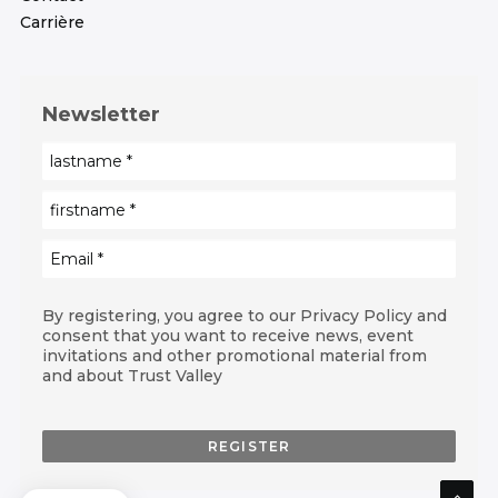
Carrière
Newsletter
By registering, you agree to our Privacy Policy and
Consentement des
consent that you want to receive news, event
Cookies
invitations and other promotional material from
and about Trust Valley
Nous utilisons des cookies pour améliorer l'expérience d'utilisation,
mesurer l'audience et entretenir la relation avec vous. Si cela vous
convient, cliquez sur "Accepter"
Consentements certifiés par