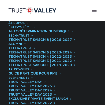
À PROPOS
Confiance numérique
ÉCOSYSTÈME
AUTODÉTERMINATION NUMÉRIQUE
TECH4TRUST
&
TECH4TRUST SAISON 8 | 2026-2027
ALUMNI
cybersécurité
TECH4TRUST
TECH4TRUST SAISON 5 | 2023-2024
TECH4TRUST SAISON 4 | 2022-2023
TECH4TRUST SAISON 3 | 2021-2022
Bienvenue au coeur de la Trust Valley, le
TECH4TRUST SAISON 1 | 2019-2020
pôle de compétences lémanique en
TRUST4SMES
GUIDE PRATIQUE POUR PME
matière de confiance numérique et de
ÉVÉNEMENTS
TRUST VALLEY DAY
cybersécurité.
TRUST VALLEY DAY 2025
TRUST VALLEY DAY 2024
TRUST VALLEY DAY 2023
Une alliance pour l’excellence, portée par
EXCLUSIVE PRIVATE EVENT LUNCH
TRUST VALLEY DAY 2022