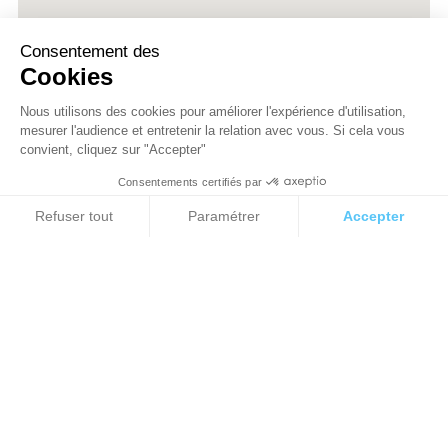
Consentement des
Cookies
Nous utilisons des cookies pour améliorer l'expérience d'utilisation,
mesurer l'audience et entretenir la relation avec vous. Si cela vous
convient, cliquez sur "Accepter"
Consentements certifiés par
Cookies
Refuser tout
Paramétrer
Accepter
Axeptio consent
Plateforme de Gestion du Consentement : Personnalisez vos Options
Notre plateforme vous permet d'adapter et de gérer vos paramètres de 