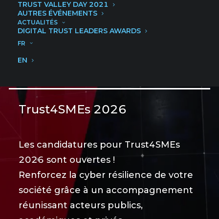
de multiples acteurs publics, privés et
TRUST VALLEY DAY 2021
AUTRES ÉVÉNEMENTS
académiques.
ACTUALITÉS
DIGITAL TRUST LEADERS AWARDS
FR
CONTACT
EN
Trust4SMEs 2026
Les candidatures pour Trust4SMEs
2026 sont ouvertes !
Renforcez la cyber résilience de votre
société grâce à un accompagnement
réunissant acteurs publics,