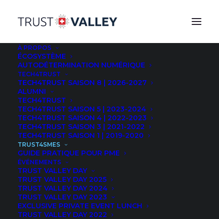
À PROPOS
ÉCOSYSTÈME
AUTODÉTERMINATION NUMÉRIQUE
TECH4TRUST
TECH4TRUST SAISON 8 | 2026-2027
ALUMNI
TECH4TRUST
TECH4TRUST SAISON 5 | 2023-2024
TECH4TRUST SAISON 4 | 2022-2023
TECH4TRUST SAISON 3 | 2021-2022
TECH4TRUST SAISON 1 | 2019-2020
TRUST4SMES
GUIDE PRATIQUE POUR PME
ÉVÉNEMENTS
TRUST VALLEY DAY
TRUST VALLEY DAY 2025
TRUST VALLEY DAY 2024
TRUST VALLEY DAY 2023
EXCLUSIVE PRIVATE EVENT LUNCH
TRUST VALLEY DAY 2022