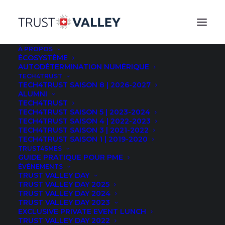
À PROPOS
ÉCOSYSTÈME
AUTODÉTERMINATION NUMÉRIQUE
Pour modifier vos préférences en matière de cookies,
TECH4TRUST
TECH4TRUST SAISON 8 | 2026-2027
cliquez sur ce lien, puis sur le bouton « Cookies » en
ALUMNI
bas à gauche de la page.
TECH4TRUST
TECH4TRUST SAISON 5 | 2023-2024
TECH4TRUST SAISON 4 | 2022-2023
TECH4TRUST SAISON 3 | 2021-2022
TECH4TRUST SAISON 1 | 2019-2020
Préambule
TRUST4SMES
GUIDE PRATIQUE POUR PME
La présente politique de confidentialité (la
Politique de
ÉVÉNEMENTS
confidentialité
) s’applique aux traitements de données
TRUST VALLEY DAY
TRUST VALLEY DAY 2025
personnelles effectués par la Fondation EPFL
TRUST VALLEY DAY 2024
Innovation Park, Bâtiment C, 1015 Lausanne, dans le
TRUST VALLEY DAY 2023
cadre de l’initiative de la Trust Valley (
nous
ou
Trust
EXCLUSIVE PRIVATE EVENT LUNCH
TRUST VALLEY DAY 2022
Valley
) en relation avec le site web accessible sous