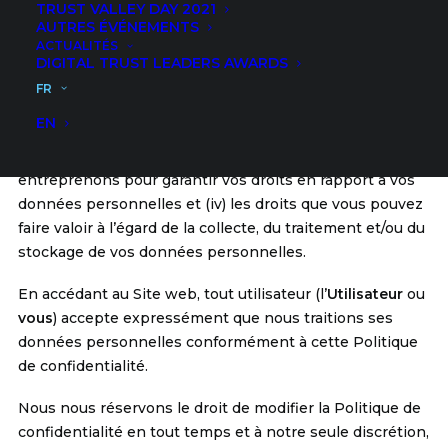
TRUST VALLEY DAY 2021
https://trustvalley.swiss
(le
Site web
).
AUTRES ÉVÉNEMENTS
ACTUALITÉS
Cette politique de confidentialité vise à vous expliquer (i)
DIGITAL TRUST LEADERS AWARDS
quelles données personnelles sont collectées lorsque
FR
vous accédez et utilisez le Site web, (ii) la manière et les
EN
finalités des traitements de données personnelles que
nous effectuons, (iii) les mesures que nous
entreprenons pour garantir vos droits en rapport à vos
données personnelles et (iv) les droits que vous pouvez
faire valoir à l’égard de la collecte, du traitement et/ou du
stockage de vos données personnelles.
En accédant au Site web, tout utilisateur (l’
Utilisateur
ou
vous
) accepte expressément que nous traitions ses
données personnelles conformément à cette Politique
de confidentialité.
Nous nous réservons le droit de modifier la Politique de
confidentialité en tout temps et à notre seule discrétion,