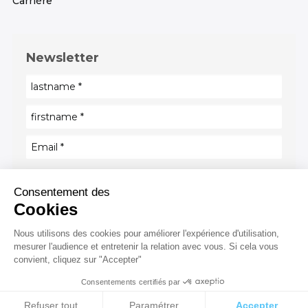
Carrière
Newsletter
By registering, you agree to our Privacy Policy and
Consentement des
consent that you want to receive news, event
Cookies
invitations and other promotional material from
and about Trust Valley
Nous utilisons des cookies pour améliorer l'expérience d'utilisation,
mesurer l'audience et entretenir la relation avec vous. Si cela vous
convient, cliquez sur "Accepter"
Consentements certifiés par
Cookies
Refuser tout
Paramétrer
Accepter