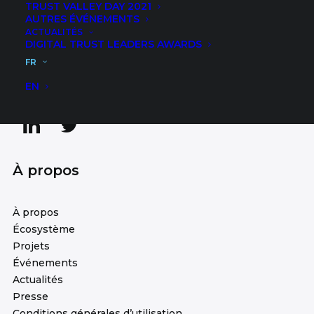
TRUST VALLEY DAY 2021
AUTRES ÉVÉNEMENTS
ACTUALITÉS
DIGITAL TRUST LEADERS AWARDS
Contactez notre centre d’excellence, collaborez avec
FR
des faiseurs d’opinion et créez des partenariats
innovants.
EN
À propos
À propos
Écosystème
Projets
Événements
Actualités
Presse
Conditions générales d’utilisation