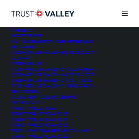
À PROPOS
ÉCOSYSTÈME
AUTODÉTERMINATION NUMÉRIQUE
Two Swiss cybersecurity experts argue that a newly
TECH4TRUST
TECH4TRUST SAISON 8 | 2026-2027
created national organisation is a good platform for
ALUMNI
addressing online attacks, amid increasing threats to
TECH4TRUST
TECH4TRUST SAISON 5 | 2023-2024
business, government and private citizens.
TECH4TRUST SAISON 4 | 2022-2023
TECH4TRUST SAISON 3 | 2021-2022
TECH4TRUST SAISON 1 | 2019-2020
TRUST4SMES
Read more:
GUIDE PRATIQUE POUR PME
https://www.swissinfo.ch/eng/business/switzerland-s-
ÉVÉNEMENTS
TRUST VALLEY DAY
new-cybersecurity-centre-is-a-step-in-the-right-
TRUST VALLEY DAY 2025
direction/46016444
TRUST VALLEY DAY 2024
TRUST VALLEY DAY 2023
EXCLUSIVE PRIVATE EVENT LUNCH
TRUST VALLEY DAY 2022