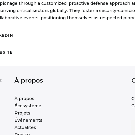
pionage through a customized, proactive defense approach and
serving critical sectors globally. They foster a security-consc
llaborative events, positioning themselves as respected pione
KEDIN
BSITE
À propos
z
À propos
C
Écosystème
C
Projets
Événements
Actualités
Presse